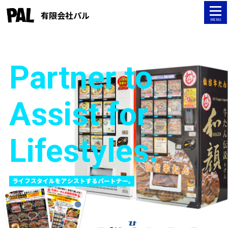
tog
有限会社パル
MENU
Partner to
Assist for
Lifestyles.
ライフスタイルをアシストするパートナー。